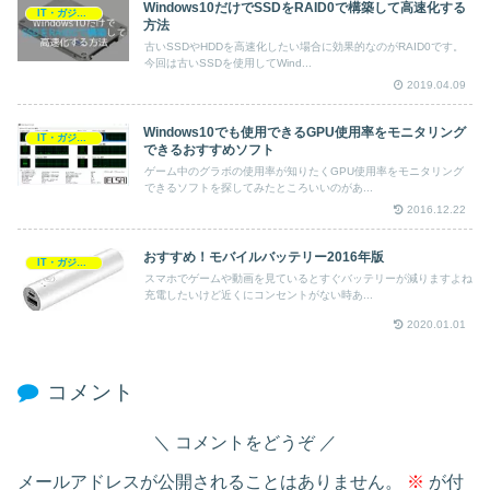
Windows10だけでSSDをRAID0で構築して高速化する
IT・ガジェット
方法
古いSSDやHDDを高速化したい場合に効果的なのがRAID0です。
今回は古いSSDを使用してWind...
2019.04.09
Windows10でも使用できるGPU使用率をモニタリング
IT・ガジェット
できるおすすめソフト
ゲーム中のグラボの使用率が知りたくGPU使用率をモニタリング
できるソフトを探してみたところいいのがあ...
2016.12.22
おすすめ！モバイルバッテリー2016年版
IT・ガジェット
スマホでゲームや動画を見ているとすぐバッテリーが減りますよね
充電したいけど近くにコンセントがない時あ...
2020.01.01
コメント
コメントをどうぞ
メールアドレスが公開されることはありません。
※
が付