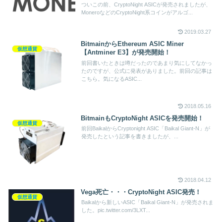
ついこの前、CryptoNight ASICが発売されましたが、
MoneroなどのCryptoNight系コインがアルゴ...
2019.03.27
BitmainからEthereum ASIC Miner
仮想通貨
【Antminer E3】が発売開始！
前回書いたときは噂だったのであまり気にしてなかっ
たのですが、公式に発表がありました。前回の記事は
こちら。気になるASIC...
2018.05.16
BitmainもCryptoNight ASICを発売開始！
仮想通貨
前回BaikalからCryptonight ASIC「Baikal Giant-N」が
発売したという記事を書きましたが、...
2018.04.12
Vega死亡・・・CryptoNight ASIC発売！
仮想通貨
Baikalから新しいASIC「Baikal Giant-N」が発売されま
した。pic.twitter.com/3LXT...