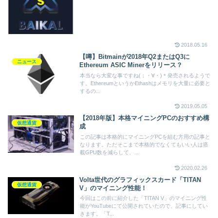
2018.05.16
【噂】Bitmainが2018年Q2またはQ3に
ニュース
Ethereum ASIC Minerをリリース？
本当なら大変な事ですね(；・∀・)＊発売されるようで
す。EthereumというかEthashはメモリを大量に必要と
するの...
2019.05.05
【2018年版】本格マイニングPCのおすすめ構
仮想通貨
成
この記事は本格的にマイニングPCを組む方用の記事と
なります。ただそこまで本格的でなくてもいい人は搭
載GPU数を減らして、...
2020.02.26
Volta世代のグラフィックスカード「TITAN
仮想通貨
V」のマイニング性能！
今回はこの前に紹介した「TITAN V」のマイニング性
能がYouTubeにて公開されていたので、記事にしてい
きます。「T...