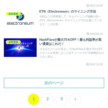
2017.12.25
ETN（Electroneum）のマイニング方法
仮想通貨
今回はこの間暴騰して、今もマイニング報酬が高い
ETN（Electroneum）のマイニング方法を書いていき
ます。この記事...
2018.05.11
HashFlareが最大75％OFF！最も利益率が高
仮想通貨
い通貨はこれだ！
さきほどメールが来ましてHashFlareが最大75％OFF
のセールを発表しました以下メールです*自動翻訳なの
で少し変な...
2017.11.22
次のページ
次
1
2
3