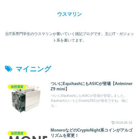
ウスマリン
元IT系専門学生のウスマリンが書いていく雑記ブログです。主にIT・ガジェッ
ト系を書いてます。
マイニング
ついにEquihashにもASICが登場【Antminer
仮想通貨
Z9 mini】
ついにEquihashにもASICが登場が登場しました。
EquihashというとZcash(ZEC)が有名ですね、他に
も...
2018.05.16
MoneroなどのCryptoNight系コインがアルゴ
仮想通貨
リズムを変更！